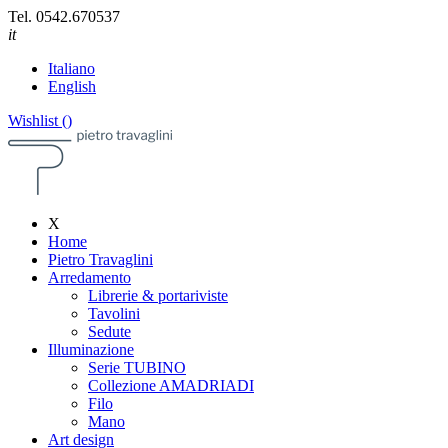
Tel.
0542.670537
it
Italiano
English
Wishlist (
)
X
Home
Pietro Travaglini
Arredamento
Librerie & portariviste
Tavolini
Sedute
Illuminazione
Serie TUBINO
Collezione AMADRIADI
Filo
Mano
Art design